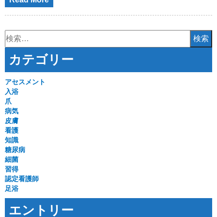
検
索:
カテゴリー
アセスメント
入浴
爪
病気
皮膚
看護
知識
糖尿病
細菌
習得
認定看護師
足浴
エントリー